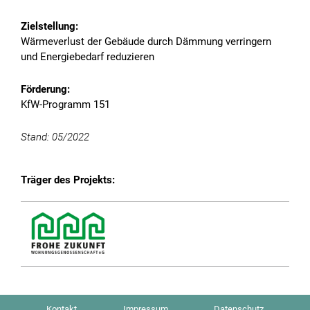
Zielstellung:
Wärmeverlust der Gebäude durch Dämmung verringern
und Energiebedarf reduzieren
Förderung:
KfW-Programm 151
Stand: 05/2022
Animation abspielen
Träger des Projekts:
Die Reduzierung von Treibhausgasemissionen erfordert
einen systematischen Ansatz – von der Erzeugung bis zur
Nutzung.
Die Partnerschaft im Rahmen der Energie-Initiative
ermöglicht dieses systemische Vorgehen: Wir betrachten
Kontakt
Impressum
Datenschutz