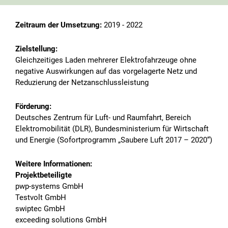
Zeitraum der Umsetzung:
2019 - 2022
Zielstellung:
Gleichzeitiges Laden mehrerer Elektrofahrzeuge ohne
negative Auswirkungen auf das vorgelagerte Netz und
Reduzierung der Netzanschlussleistung
Förderung:
Deutsches Zentrum für Luft- und Raumfahrt, Bereich
Elektromobilität (DLR), Bundesministerium für Wirtschaft
und Energie (Sofortprogramm „Saubere Luft 2017 – 2020“)
Animation abspielen
Weitere Informationen:
Projektbeteiligte
pwp-systems GmbH
Testvolt GmbH
Die Reduzierung von Treibhausgasemissionen erfordert
swiptec GmbH
einen systematischen Ansatz – von der Erzeugung bis zur
exceeding solutions GmbH
Nutzung.